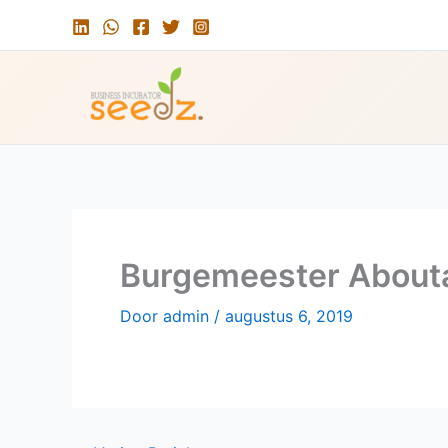
Ga
naar
de
inhoud
Burgemeester Abouta
Door
admin
/
augustus 6, 2019