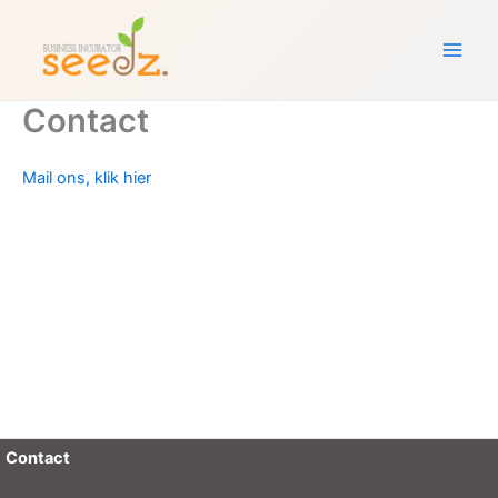
Ga
naar
de
inhoud
Contact
Mail ons, klik hier
Contact