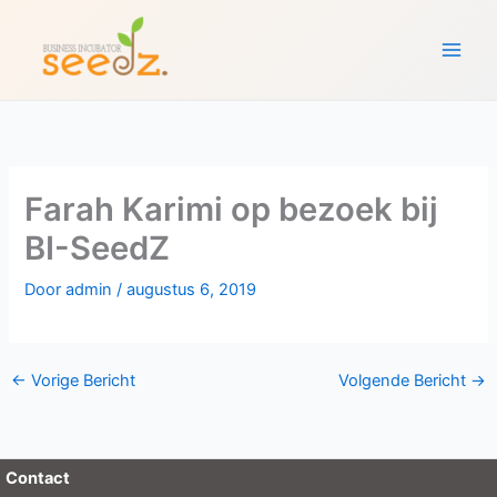
Ga
naar
de
inhoud
Farah Karimi op bezoek bij
BI-SeedZ
Door
admin
/
augustus 6, 2019
←
Vorige Bericht
Volgende Bericht
→
Contact